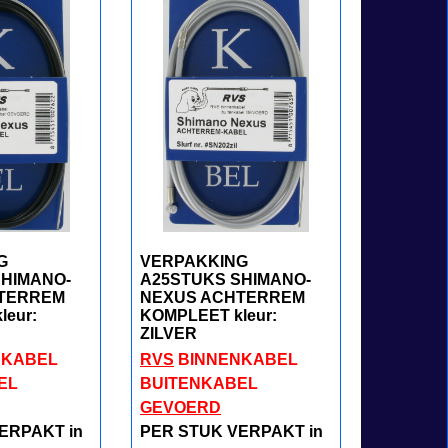
G
VERPAKKING
SHIMANO-
A25STUKS SHIMANO-
TERREM
NEXUS ACHTERREM
leur:
KOMPLEET kleur:
ZILVER
NKABEL
RVS
BINNENKABEL
EL
BUITENKABEL
GEVOERD
ERPAKT in
PER STUK VERPAKT in