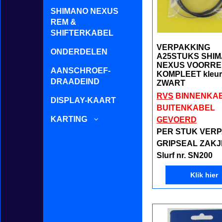
SHIMANO NEXUS
REM &
SHIFTERKABEL
VERPAKKING
ONDERDELEN
A25STUKS SHIM
NEXUS VOORR
AANSCHROEF-
KOMPLEET kleur
DRAADEIND
ZWART
RVS
BINNENKA
DISPLAY-KAART
BUITENKABEL
KARTING
GEVOERD
PER STUK VERP
GRIPSEAL ZAKJ
Slurf
nr. SN200
Klik hier