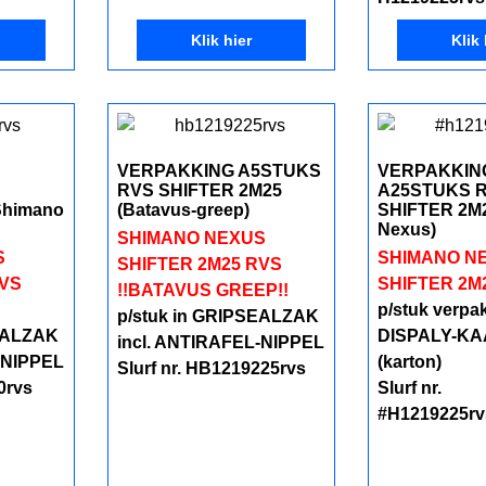
Klik hier
Klik 
VERPAKKING A5STUKS
VERPAKKIN
RVS SHIFTER 2M25
A25STUKS 
Shimano
(Batavus-greep)
SHIFTER 2M
Nexus)
SHIMANO NEXUS
S
SHIMANO N
SHIFTER 2M25 RVS
RVS
SHIFTER 2M
!!BATAVUS GREEP!!
!
p/stuk verpak
p/stuk in GRIPSEALZAK
SEALZAK
DISPALY-K
incl. ANTIRAFEL-NIPPEL
-NIPPEL
(karton)
Slurf nr. HB1219225rvs
0rvs
Slurf nr.
#H1219225rv