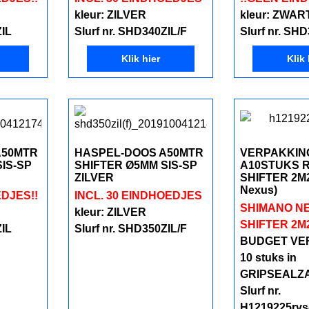
kleur: ZILVER
kleur: ZWAR
ZIL
Slurf nr. SHD340ZIL/F
Slurf nr. SH
Klik hier
Klik 
A50MTR
HASPEL-DOOS A50MTR
VERPAKKIN
IS-SP
SHIFTER Ø5MM SIS-SP
A10STUKS 
ZILVER
SHIFTER 2M
Nexus)
DJES!!
INCL. 30 EINDHOEDJES
SHIMANO N
kleur: ZILVER
SHIFTER 2M
ZIL
Slurf nr. SHD350ZIL/F
BUDGET VE
10 stuks in
GRIPSEALZ
Slurf nr.
H1219225rvs