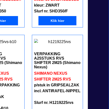
T
kleur: ZWART
D350
Slurf nr. SHD350/F
hier
Klik hier
G
VERPAKKING
RVS
A25STUKS RVS
25 (Shimano
SHIFTER 2M25 (Shimano
Nexus)
EXUS
SHIMANO NEXUS
25 RVS
SHIFTER 2M25 RVS
RPAKKING
p/stuk in GRIPSEALZAK
incl. ANTIRAFEL-NIPPEL
AK
Slurf nr. H1219225rvs
-B10