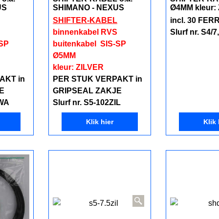
US
SHIMANO - NEXUS
Ø4MM kleur
SHIFTER-KABEL
incl. 30 FE
binnenkabel RVS
Slurf nr. S4/
-SP
buitenkabel SIS-SP
Ø5MM
kleur: ZILVER
AKT in
PER STUK VERPAKT in
E
GRIPSEAL ZAKJE
ZWA
Slurf nr. S5-102ZIL
Klik hier
Klik 