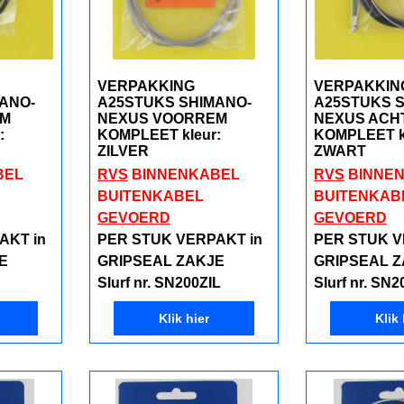
VERPAKKING
VERPAKKIN
ANO-
A25STUKS SHIMANO-
A25STUKS 
EM
NEXUS VOORREM
NEXUS ACH
:
KOMPLEET kleur:
KOMPLEET k
ZILVER
ZWART
BEL
RVS
BINNENKABEL
RVS
BINNE
BUITENKABEL
BUITENKAB
GEVOERD
GEVOERD
AKT in
PER STUK VERPAKT in
PER STUK V
E
GRIPSEAL ZAKJE
GRIPSEAL 
Slurf nr. SN200ZIL
Slurf nr. SN2
Klik hier
Klik 