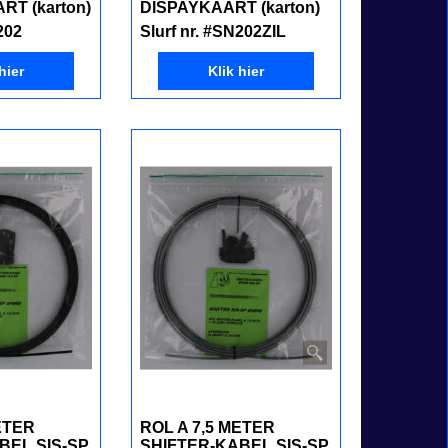
RT (karton)
DISPAYKAART (karton)
202
Slurf nr. #SN202ZIL
hier
Klik hier
ETER
ROL A 7,5 METER
BEL SIS-SP
SHIFTER-KABEL SIS-SP