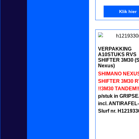
Klik hier
VERPAKKING
A10STUKS RVS
SHIFTER 3M30 (
Nexus)
SHIMANO NEXU
SHIFTER 3M30 
!!3M30 TANDEM!
p/stuk in GRIP
incl. ANTIRAFEL
Slurf nr. H121933