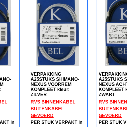
VERPAKKING
VERPAKKIN
ANO-
A25STUKS SHIMANO-
A25STUKS 
EM
NEXUS VOORREM
NEXUS ACH
:
KOMPLEET kleur:
KOMPLEET k
ZILVER
ZWART
BEL
RVS
BINNENKABEL
RVS
BINNE
BUITENKABEL
BUITENKAB
GEVOERD
GEVOERD
AKT in
PER STUK VERPAKT in
PER STUK V