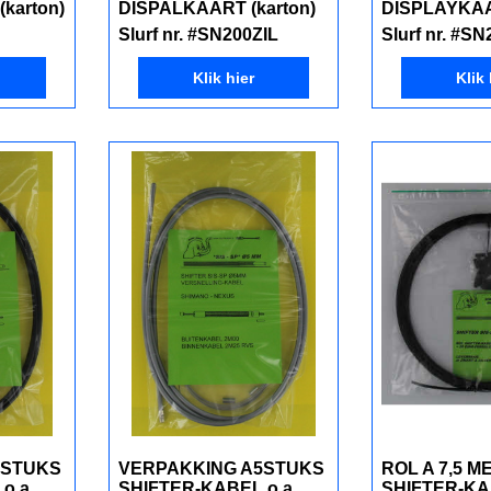
karton)
DISPALKAART (karton)
DISPLAYKAA
Slurf nr. #SN200ZIL
Slurf nr. #SN
Klik hier
Klik 
5STUKS
VERPAKKING A5STUKS
ROL A 7,5 M
o.a.
SHIFTER-KABEL o.a.
SHIFTER-KA