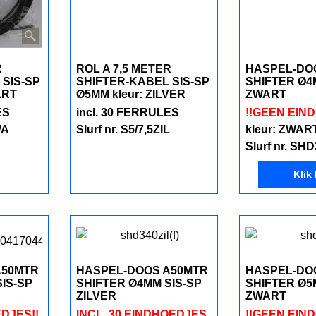
R
ROL A 7,5 METER
HASPEL-DO
 SIS-SP
SHIFTER-KABEL SIS-SP
SHIFTER Ø4
ART
Ø5MM kleur: ZILVER
ZWART
ES
incl. 30 FERRULES
!!GEEN EIN
WA
Slurf nr. S5/7,5ZIL
kleur: ZWAR
Slurf nr. SH
Klik 
A50MTR
HASPEL-DOOS A50MTR
HASPEL-DO
IS-SP
SHIFTER Ø4MM SIS-SP
SHIFTER Ø5
ZILVER
ZWART
DJES!!
INCL. 30 EINDHOEDJES
!!GEEN EIN