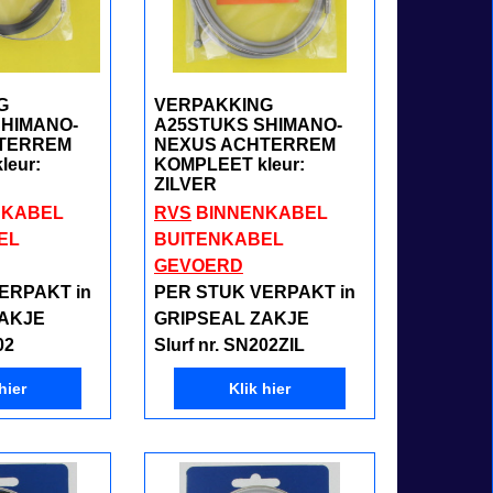
G
VERPAKKING
SHIMANO-
A25STUKS SHIMANO-
TERREM
NEXUS ACHTERREM
leur:
KOMPLEET kleur:
ZILVER
NKABEL
RVS
BINNENKABEL
EL
BUITENKABEL
GEVOERD
ERPAKT in
PER STUK VERPAKT in
ZAKJE
GRIPSEAL ZAKJE
02
Slurf
nr. SN202ZIL
hier
Klik hier