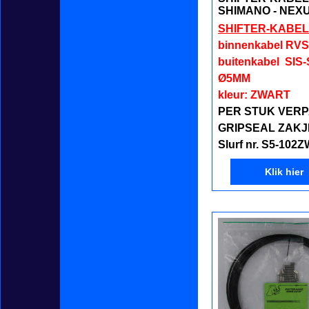
SHIMANO - NEX
SHIFTER-KABEL
binnenkabel RVS
buitenkabel SIS
Ø5MM
kleur: ZWART
PER STUK VERP
GRIPSEAL ZAKJ
Slurf nr. S5-102
Klik hier