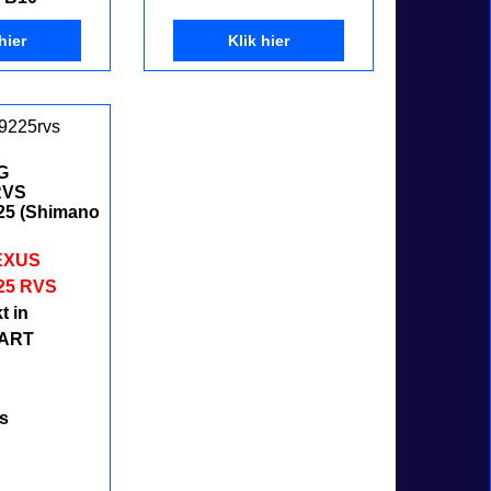
hier
Klik hier
G
RVS
25 (Shimano
EXUS
25 RVS
t in
AART
s