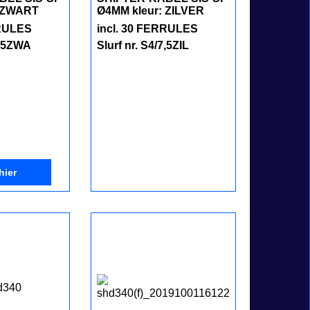
: ZWART
Ø4MM kleur: ZILVER
RRULES
incl. 30 FERRULES
7,5ZWA
Slurf nr. S4/7,5ZIL
hier