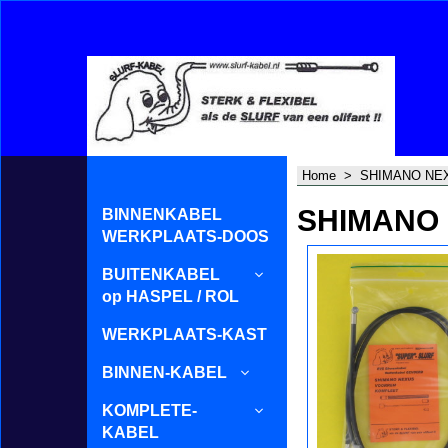
Home
>
SHIMANO NE
SHIMANO 
BINNENKABEL
WERKPLAATS-DOOS
BUITENKABEL
op HASPEL / ROL
WERKPLAATS-KAST
BINNEN-KABEL
KOMPLETE-
KABEL