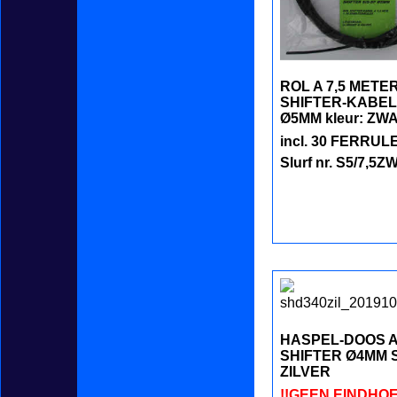
ROL A 7,5 METE
SHIFTER-KABEL
Ø5MM kleur: ZW
incl. 30 FERRUL
Slurf nr. S5/7,5Z
HASPEL-DOOS 
SHIFTER Ø4MM S
ZILVER
!!GEEN EINDHOE