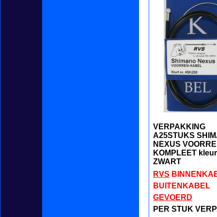
VERPAKKING
A25STUKS SHIM
NEXUS VOORR
KOMPLEET kleur
ZWART
RVS
BINNENKA
BUITENKABEL
GEVOERD
PER STUK VERP